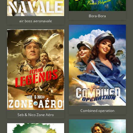
Bora-Bora
air boss aeronavale
Combined operation
Seb & Nico Zone Aéro