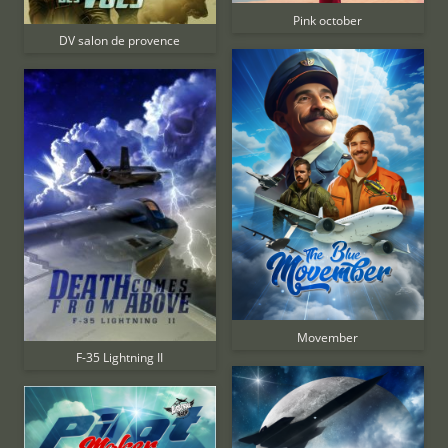
Pink october
DV salon de provence
Movember
F-35 Lightning II