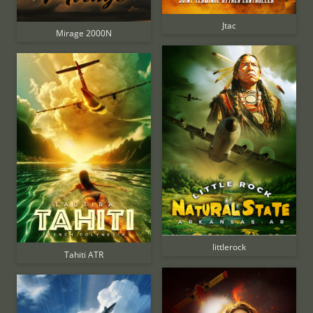
Jtac
Mirage 2000N
littlerock
Tahiti ATR