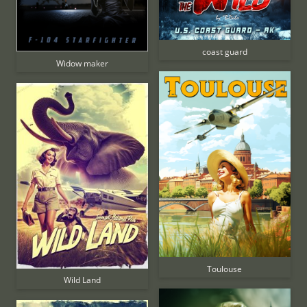
coast guard
Widow maker
Toulouse
Wild Land