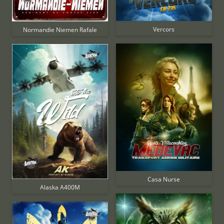
Vercors
Normandie Niemen Rafale
Casa Nurse
Alaska A400M