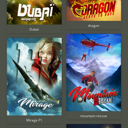
dragon
Dubaï
mountain rescue
Mirage F1