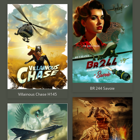
BR 244 Savoie
Villainous Chase H145