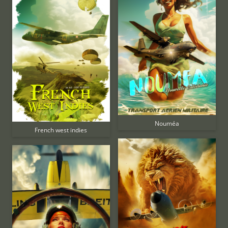
Nouméa
French west indies