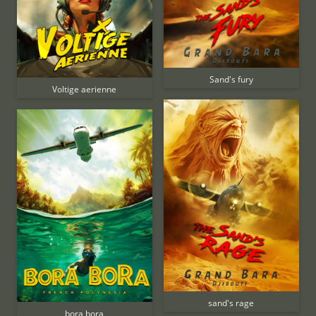
Sand's fury
Voltige aerienne
sand's rage
bora bora